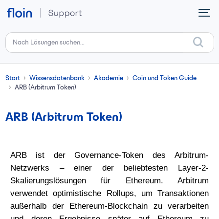
Zum hauptsächlichen Inhalt gehen
Start
Wissensdatenbank
Akademie
Coin und Token Guide
ARB (Arbitrum Token)
ARB (Arbitrum Token)
ARB ist der Governance-Token des
Arbitrum-
Netzwerks
– einer der beliebtesten Layer-2-
Skalierungslösungen für Ethereum. Arbitrum
verwendet
optimistische Rollups
, um Transaktionen
außerhalb der Ethereum-Blockchain zu verarbeiten
und deren Ergebnisse später auf Ethereum zu