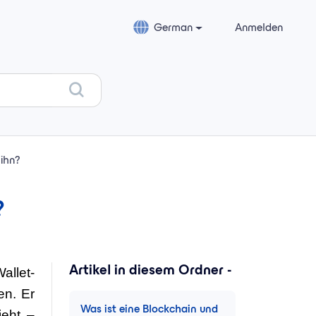
German
Anmelden
 ihn?
?
Artikel in diesem Ordner -
allet-
en. Er
Was ist eine Blockchain und
ieht –