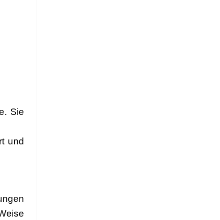
e. Sie
rt und
rungen
Weise